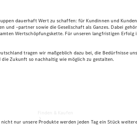
Junge
Sterne
Junge
gruppen dauerhaft Wert zu schaffen: für Kundinnen und Kunden,
Sterne -
n und –partner sowie die Gesellschaft als Ganzes. Dabei gehö
elektrisch
mten Wertschöpfungskette. Für unseren langfristigen Erfolg i
Gebrauchtwagensuche
Hauptuntersuchung:
Geprüft unterwegs.
eutschland tragen wir maßgeblich dazu bei, die Bedürfnisse u
die Zukunft so nachhaltig wie möglich zu gestalten.
Finden & Kaufen
 nicht nur unsere Produkte werden jeden Tag ein Stück weiteren