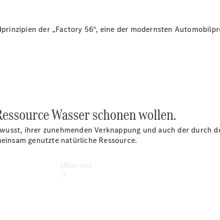
Reisemobile
Gebrauchtwagensuche
Finanzdienste
undprinzipien der „Factory 56“, eine der modernsten Automobilp
Digitale
Extras
Unsere
Gebrauchten
 Ressource Wasser schonen wollen.
ewusst, ihrer zunehmenden Verknappung und auch der durch de
insam genutzte natürliche Ressource.
Über uns