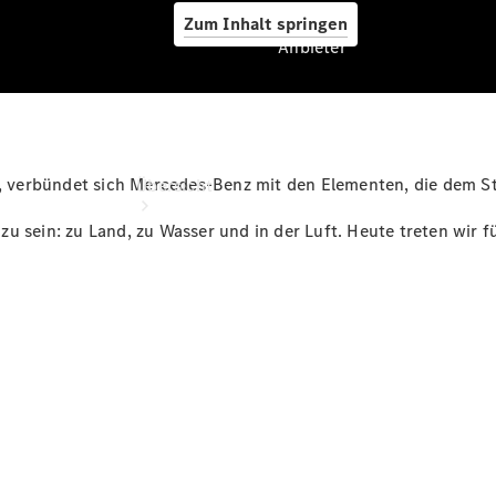
Zum Inhalt springen
Anbieter
Anbieter
, verbündet sich Mercedes-Benz mit den Elementen, die dem St
Übersicht
 zu sein: zu Land, zu Wasser und in der Luft. Heute treten wir fü
Startseite
Ansprechpartner
finden
Beratung
vereinbaren
Servicetermin