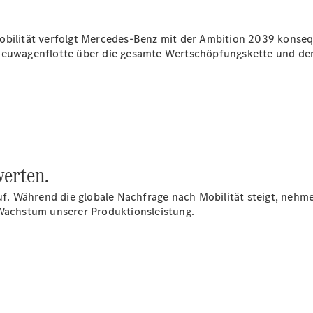
bilität verfolgt Mercedes-Benz mit der Ambition 2039 konseque
 Neuwagenflotte über die gesamte Wertschöpfungskette und de
Übersicht
Serviceangebote
Reifen &
Kompletträder
Teile &
Zubehör
werten.
Pannen- &
Schadenhilfe
f. Während die globale Nachfrage nach Mobilität steigt, neh
Reparatur &
achstum unserer Produktionsleistung.
Werkstatt
Rückrufe &
Umrüstungen
Warnung: Betrug
beim
Gebrauchtwagenkauf
Service für