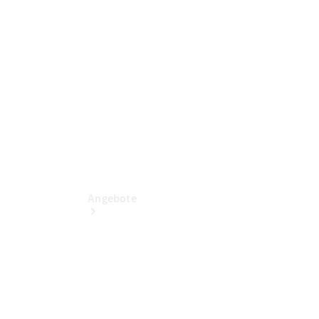
vereinbaren
Tel: +49
6641 9652
0
Angebote
Übersicht