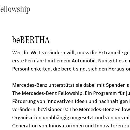
Fellowship
Übersicht
Kontakt
Ansprechpartner
Kontaktformular
Unternehmens
News
Events
Elektromobilität
Karriere
bei
Hartwich
& Kress