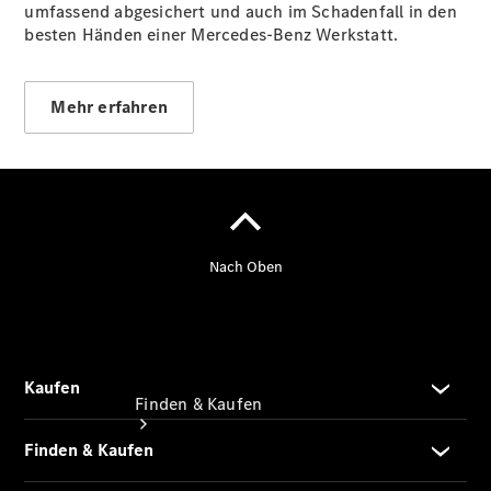
umfassend abgesichert und auch im Schadenfall in den
Junge
besten Händen einer Mercedes-Benz Werkstatt.
Sterne
Junge
Sterne -
elektrisch
Mehr erfahren
Gebrauchtwagensuche
Hauptuntersuchung:
Geprüft unterwegs.
Finden & Kaufen