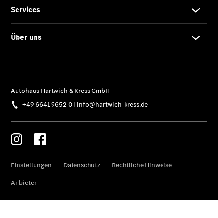
Übersicht
Serviceangebote
Reifen &
Kompletträder
Teile &
Zubehör
Pannen- &
Schadenhilfe
Reparatur &
Werkstatt
Rückrufe &
Umrüstungen
Warnung: Betrug
beim
Gebrauchtwagenkauf
Service für