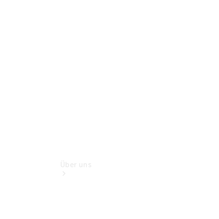
Reisemobile
Gebrauchtwagensuche
Finanzdienste
Digitale
Extras
Unsere
Gebrauchten
Über uns