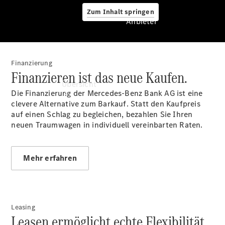
Zum Inhalt springen
Anbieter
Finanzierung
Anbieter
Finanzieren ist das neue Kaufen.
Übersicht
Die Finanzierung der Mercedes-Benz Bank AG ist eine
clevere Alternative zum Barkauf. Statt den Kaufpreis
auf einen Schlag zu begleichen, bezahlen Sie Ihren
neuen Traumwagen in individuell vereinbarten Raten.
Mehr erfahren
Startseite
Ansprechpartner
finden
Beratung
vereinbaren
Leasing
Leasen ermöglicht echte Flexibilität.
Servicetermin