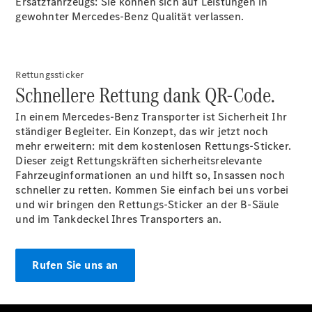
Ersatzfahrzeugs: Sie können sich auf Leistungen in
gewohnter Mercedes-Benz Qualität verlassen.
Übersicht
Finanzdienste
Rettungssticker
Reifen &
Schnellere Rettung dank QR-Code.
Kompletträder
In einem Mercedes-Benz Transporter ist Sicherheit Ihr
ständiger Begleiter. Ein Konzept, das wir jetzt noch
mehr erweitern: mit dem kostenlosen Rettungs-Sticker.
Dieser zeigt Rettungskräften sicherheitsrelevante
Fahrzeuginformationen an und hilft so, Insassen noch
schneller zu retten. Kommen Sie einfach bei uns vorbei
und wir bringen den Rettungs-Sticker an der B-Säule
und im Tankdeckel Ihres Transporters an.
Reifen- und
Komplettradschutz
EU-
Rufen Sie uns an
Reifenlabel
Transporter-
Service