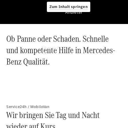
Zum Inhalt springen
Anbieter
Ob Panne oder Schaden. Schnelle
Anbieter
und kompetente Hilfe in Mercedes-
Übersicht
Benz Qualität.
Startseite
Ansprechpartner
finden
Service24h / MobiloVan
Wir bringen Sie Tag und Nacht
Probefahrt
vereinbaren
wieder auf Kurs.
Beratung