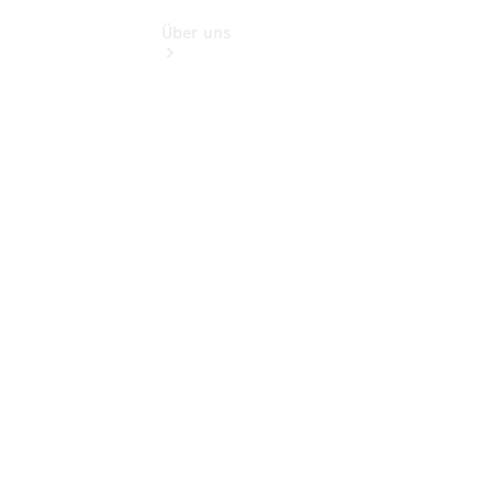
Über uns
Übersicht
Kontakt
Ansprechpartner
Vans &
Nutzfahrzeuge
Ansprechpartner
Pkw