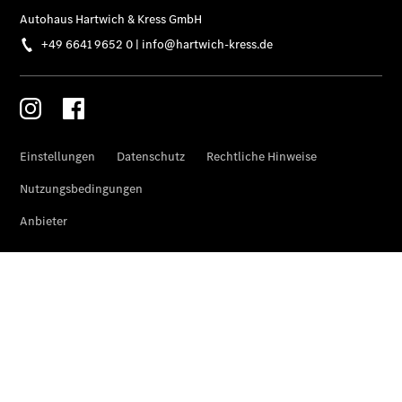
Fleet
Services
Elektrofahrzeug-
Service
VanService
basic
Individuelle
Betreuung
Übersicht
Customer
Assistance
Center
24h Service
Roadside