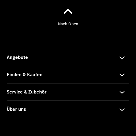
Übersicht
Unfallreparaturen
SmallRepair
Rücknahme
&
Entsorgung
Wartung
Reparatur
Service-
und
Garantie-
Pakete
Mobile
Service