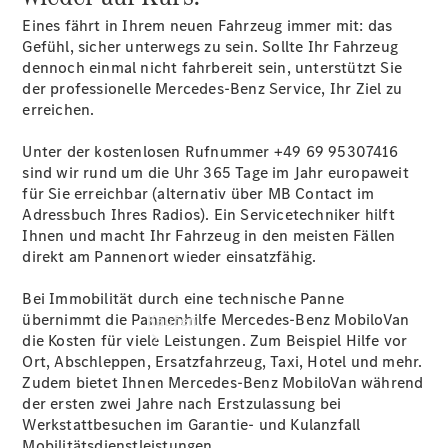
vereinbaren
Eines fährt in Ihrem neuen Fahrzeug immer mit: das
Servicetermin
Gefühl, sicher unterwegs zu sein. Sollte Ihr Fahrzeug
vereinbaren
dennoch einmal nicht fahrbereit sein, unterstützt Sie
Tel: +49
der professionelle Mercedes-Benz Service, Ihr Ziel zu
6641 9652
erreichen.
0
Unter der kostenlosen Rufnummer +49 69
95307416
sind wir rund um die Uhr 365 Tage im Jahr europaweit
für Sie erreichbar (alternativ über MB Contact im
Adressbuch Ihres Radios). Ein Servicetechniker hilft
Ihnen und macht Ihr Fahrzeug in den meisten Fällen
direkt am Pannenort wieder einsatzfähig.
Bei Immobilität durch eine technische Panne
übernimmt die Pannenhilfe Mercedes-Benz
MobiloVan
Kaufen
die Kosten für viele Leistungen. Zum Beispiel Hilfe vor
Ort, Abschleppen, Ersatzfahrzeug, Taxi, Hotel und mehr.
Zudem bietet Ihnen Mercedes-Benz MobiloVan während
der ersten zwei Jahre nach Erstzulassung bei
Werkstattbesuchen im Garantie- und Kulanzfall
Mobilitätsdienstleistungen.