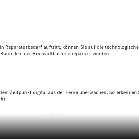
Übersicht
Gebrauchtwagensuche
Junge
Sterne
Digitale
Extras
ein Reparaturbedarf auftritt, können Sie auf die technologis
Wartungsservice
Bauteile einer Hochvoltbatterie repariert werden.
em Zeitpunkt digital aus der Ferne überwachen. So erkennen Sie
hr.
Services