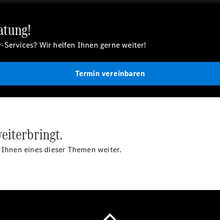
atung!
Übersicht
-Services? Wir helfen Ihnen gerne weiter!
Finanzdienste
Reifen &
Kompletträder
Termin vereinbaren
eiterbringt.
 Ihnen eines dieser Themen weiter.
Reifen- und
Komplettradschutz
EU-
Reifenlabel
Transporter-
Service