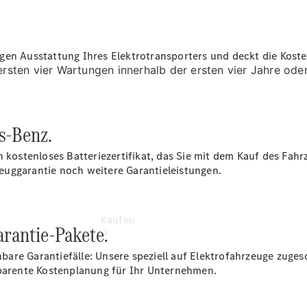
vereinbaren
Servicetermin
vereinbaren
Tel: +49
gen Ausstattung Ihres Elektrotransporters und deckt die Kost
6641 9652
 ersten vier Wartungen innerhalb der ersten vier Jahre ode
0
s-Benz.
n kostenloses Batteriezertifikat, das Sie mit dem Kauf des Fa
euggarantie noch weitere Garantieleistungen.
Kaufen
rantie-Pakete.
are Garantiefälle: Unsere speziell auf Elektrofahrzeuge zuge
sparente Kostenplanung für Ihr Unternehmen.