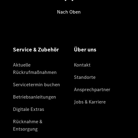
Übersicht
Unfallreparaturen
SmallRepair
Rücknahme
&
Entsorgung
Wartung
Reparatur
Service-
und
Garantie-
Pakete
Mobile
Service