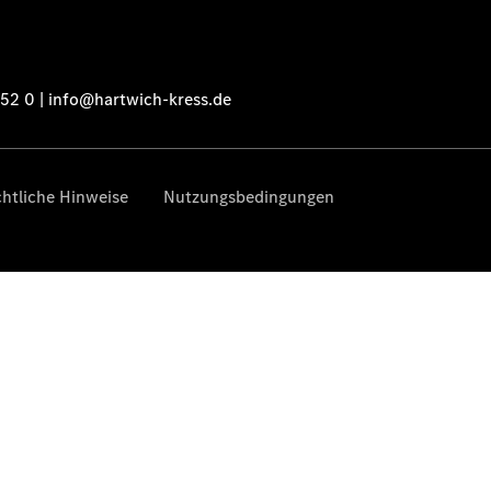
Fleet
Services
Elektrofahrzeug-
Service
VanService
basic
Individuelle
Betreuung
Übersicht
Customer
Assistance
Center
24h Service
Roadside