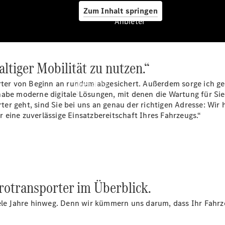
Zum Inhalt springen
Anbieter
altiger Mobilität zu nutzen.“
Anbieter
rter von Beginn an rundum abgesichert. Außerdem sorge ich ger
Übersicht
habe moderne digitale Lösungen, mit denen die Wartung für Si
r geht, sind Sie bei uns an genau der richtigen Adresse: Wir h
 eine zuverlässige Einsatzbereitschaft Ihres Fahrzeugs.“
Startseite
Ansprechpartner
rotransporter im Überblick.
finden
Probefahrt
iele Jahre hinweg. Denn wir kümmern uns darum, dass Ihr Fahrz
vereinbaren
Beratung