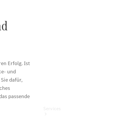
Übersicht
Gebrauchtwagensuche
Junge
Sterne
Digitale
Extras
Wartungsservice
Services