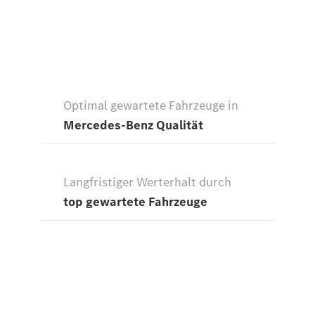
Übersicht
Finanzdienste
Reifen &
Kompletträder
Reifen- und
Komplettradschutz
EU-
Reifenlabel
Transporter-
Service