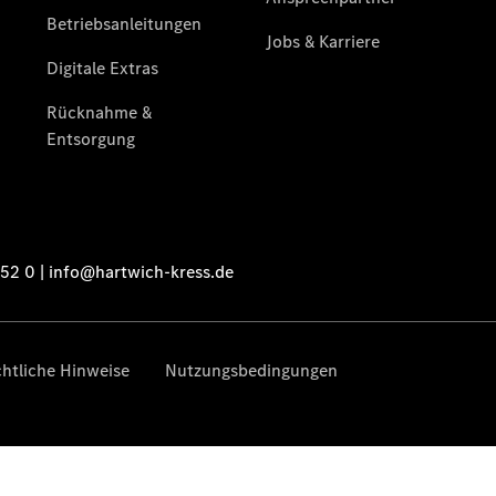
Fleet
Services
Elektrofahrzeug-
Service
VanService
basic
Individuelle
Betreuung
Übersicht
Customer
Assistance
Center
24h Service
Roadside