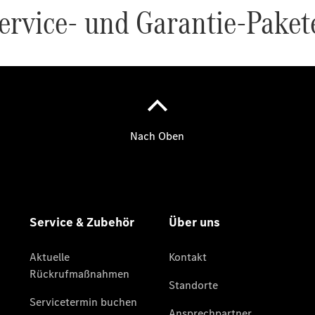
Übersicht
Unfallreparaturen
SmallRepair
Rücknahme
&
Entsorgung
Wartung
Reparatur
Service-
und
Garantie-
Pakete
Mobile
Service