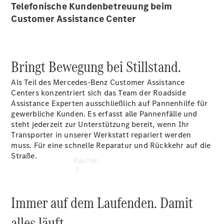
vereinbaren
Telefonische Kundenbetreuung beim
Servicetermin
Customer Assistance Center
vereinbaren
Tel: +49
6641 9652
0
Bringt Bewegung bei Stillstand.
Als Teil des Mercedes-Benz Customer Assistance
Centers konzentriert sich das Team der Roadside
Assistance Experten ausschließlich auf Pannenhilfe für
gewerbliche Kunden. Es erfasst alle Pannenfälle und
steht jederzeit zur Unterstützung bereit, wenn Ihr
Transporter in unserer Werkstatt repariert werden
muss. Für eine schnelle Reparatur und Rückkehr auf die
Straße.
Kaufen
Immer auf dem Laufenden. Damit
alles läuft.