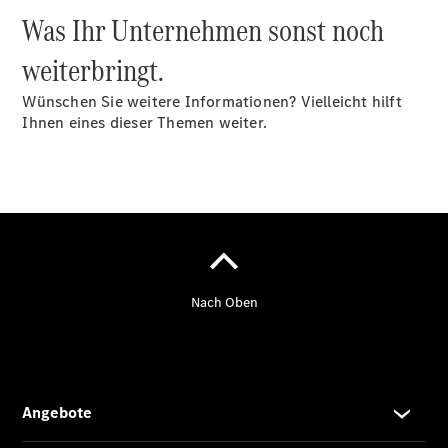
Was Ihr Unternehmen sonst noch
weiterbringt.
Übersicht
Wünschen Sie weitere Informationen? Vielleicht hilft
Finanzdienste
Ihnen eines dieser Themen weiter.
Reifen &
Kompletträder
Reifen- und
Komplettradschutz
EU-
Reifenlabel
Transporter-
Service