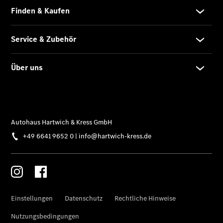
Übersicht
Unfallreparaturen
SmallRepair
Rücknahme
&
Entsorgung
Wartung
Reparatur
Service-
und
Garantie-
Pakete
Mobile
Service