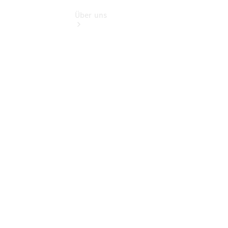
Über uns
Übersicht
Kontakt
Ansprechpartner
Vans &
Nutzfahrzeuge
Ansprechpartner
Pkw