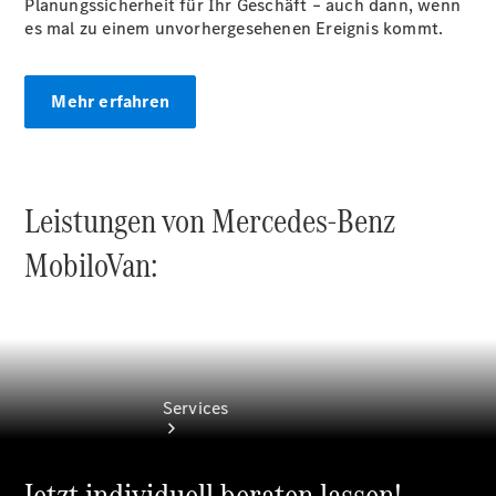
Planungssicherheit für Ihr Geschäft – auch dann, wenn
es mal zu einem unvorhergesehenen Ereignis kommt.
Übersicht
Gebrauchtwagensuche
Junge
Mehr erfahren
Sterne
Digitale
Extras
Wartungsservice
Leistungen von Mercedes-Benz
MobiloVan:
Services
Jetzt individuell beraten lassen!