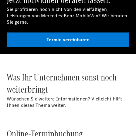
Sie profitieren noch nicht von den vielfältigen
Leistungen von Mercedes-Benz MobiloVan? Wir beraten
Sie gerne.
Übersicht
Finanzdienste
Reifen &
Termin vereinbaren
Kompletträder
Was Ihr Unternehmen sonst noch
weiterbringt
Reifen- und
Wünschen Sie weitere Informationen? Vielleicht hilft
Komplettradschutz
Ihnen dieses Thema weiter.
EU-
Reifenlabel
Transporter-
Service
Online-Terminbuchung.