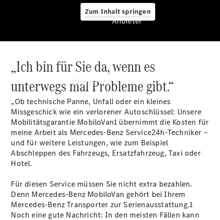
Zum Inhalt springen
Anbieter
„Ich bin für Sie da, wenn es
Anbieter
unterwegs mal Probleme gibt.“
Übersicht
„Ob technische Panne, Unfall oder ein kleines
Missgeschick wie ein verlorener Autoschlüssel: Unsere
Mobilitätsgarantie MobiloVan1 übernimmt die Kosten für
meine Arbeit als Mercedes-Benz Service24h-Techniker –
und für weitere Leistungen, wie zum Beispiel
Abschleppen des Fahrzeugs, Ersatzfahrzeug, Taxi oder
Startseite
Hotel.
Ansprechpartner
finden
Für diesen Service müssen Sie nicht extra bezahlen.
Probefahrt
Denn Mercedes-Benz MobiloVan gehört bei Ihrem
vereinbaren
Mercedes-Benz Transporter zur Serienausstattung.1
Beratung
Noch eine gute Nachricht: In den meisten Fällen kann