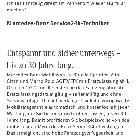
vereinbaren
ich Ihr Fahrzeug direkt am Pannenort wieder startklar
Servicetermin
machen.“
vereinbaren
Tel: +49
Mercedes-Benz Service24h-Techniker
6641 9652
0
Entspannt und sicher unterwegs –
bis zu 30 Jahre lang.
Mercedes-Benz MobiloVan ist für alle Sprinter, Vito,
Citan und Marco Polo ACTIVITY mit Erstzulassung ab 1.
Oktober 2012 für die ersten beiden Fahrzeugjahre ab
Erstzulassungsdatum gültig – serienmäßig und ohne
Kaufen
Serviceauflage. Danach verlängert sich die europaweite
Mobilitätsgarantie automatisch und kostenlos mit jeder
Wartung, die Sie bei uns durchführen lassen, bis zu 30
Jahre lang. Damit profitieren Sie beispielsweise von den
umfassenden Mercedes-Benz Service24h-Leistungen.
Das ermöglicht eine hohe Fahrzeugverfügbarkeit und