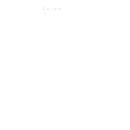
Über uns
Übersicht
Kontakt
Ansprechpartner
Vans &
Nutzfahrzeuge
Ansprechpartner
Pkw