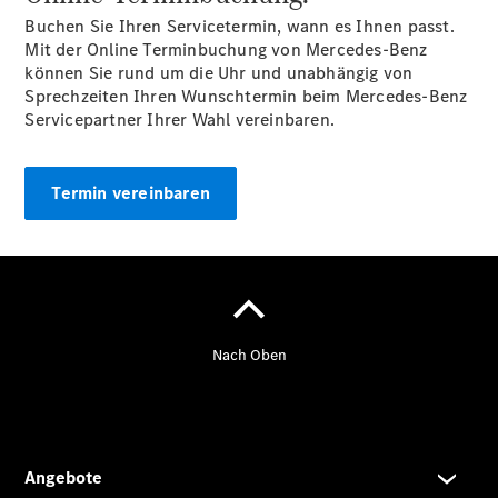
Buchen Sie Ihren Servicetermin, wann es Ihnen passt.
Mit der Online Terminbuchung von Mercedes-Benz
können Sie rund um die Uhr und unabhängig von
Sprechzeiten Ihren Wunschtermin beim Mercedes-Benz
Servicepartner Ihrer Wahl vereinbaren.
Übersicht
Termin vereinbaren
Unfallreparaturen
SmallRepair
Rücknahme
&
Entsorgung
Wartung
Reparatur
Service-
und
Garantie-
Pakete
Mobile
Service