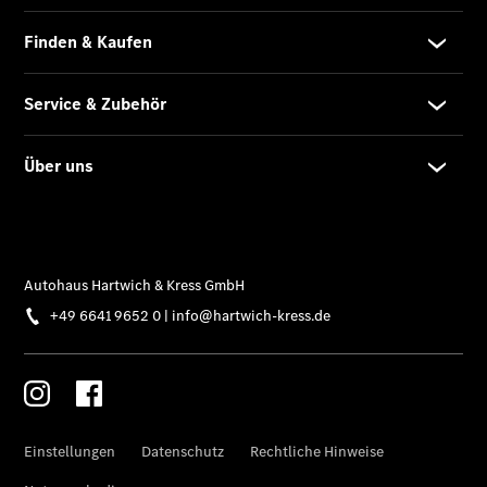
Fleet
Services
Elektrofahrzeug-
Service
VanService
basic
Individuelle
Betreuung
Übersicht
Customer
Assistance
Center
24h Service
Roadside