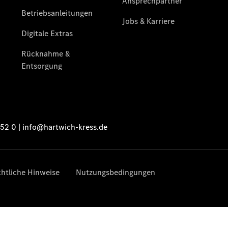
Übersicht
Finanzdienste
Reifen &
Kompletträder
Reifen- und
Komplettradschutz
EU-
Reifenlabel
Transporter-
Service