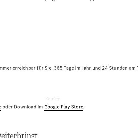
vereinbaren
Servicetermin
vereinbaren
Tel: +49
6641 9652
0
mmer erreichbar für Sie. 365 Tage im Jahr und 24 Stunden am 
Kaufen
e
oder Download im
Google Play Store
.
eiterbringt.