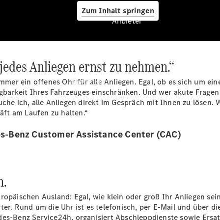
Zum Inhalt springen
Anbieter
jedes Anliegen ernst zu nehmen.“
Anbieter
immer ein offenes Ohr für alle Anliegen. Egal, ob es sich um ei
Übersicht
fügbarkeit Ihres Fahrzeuges einschränken. Und wer akute Fragen
che ich, alle Anliegen direkt im Gespräch mit Ihnen zu lösen. 
ft am Laufen zu halten.“
s-Benz Customer Assistance Center (CAC)
Startseite
Ansprechpartner
n.
finden
Probefahrt
uropäischen Ausland: Egal, wie klein oder groß Ihr Anliegen s
vereinbaren
ter. Rund um die Uhr ist es telefonisch, per E-Mail und über 
Beratung
edes-Benz Service24h, organisiert Abschleppdienste sowie Ers