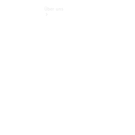
Über uns
Übersicht
Kontakt
Ansprechpartner
Vans &
Nutzfahrzeuge
Ansprechpartner
Pkw