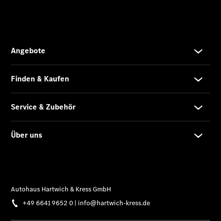
Übersicht
Unfallreparaturen
SmallRepair
Rücknahme
&
Entsorgung
Wartung
Reparatur
Service-
und
Garantie-
Pakete
Mobile
Service