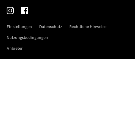
Fleet
Services
Elektrofahrzeug-
Service
VanService
basic
Individuelle
Betreuung
Übersicht
Customer
Assistance
Center
24h Service
Roadside