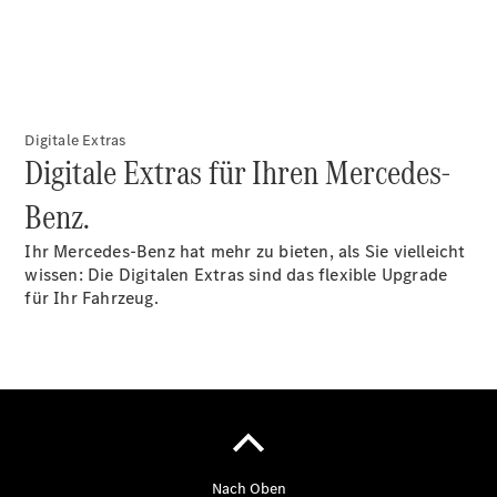
Übersicht
Finanzdienste
Reifen &
Digitale Extras
Digitale Extras für Ihren Mercedes-
Kompletträder
Benz.
Ihr Mercedes-Benz hat mehr zu bieten, als Sie vielleicht
wissen: Die Digitalen Extras sind das flexible Upgrade
für Ihr Fahrzeug.
Reifen- und
Komplettradschutz
EU-
Reifenlabel
Transporter-
Service